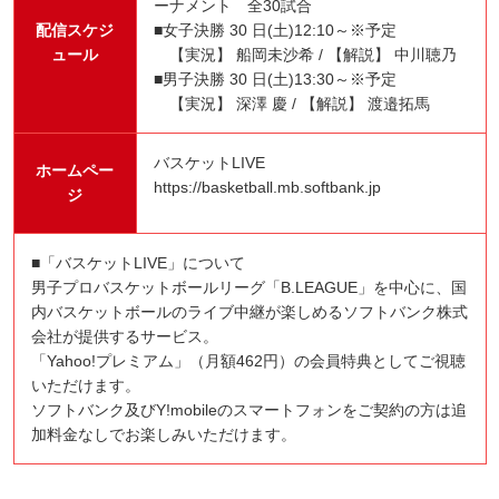
ーナメント 全30試合
配信スケジ
■女子決勝 30 日(土)12:10～※予定
ュール
【実況】 船岡未沙希 / 【解説】 中川聴乃
■男子決勝 30 日(土)13:30～※予定
【実況】 深澤 慶 / 【解説】 渡邉拓馬
バスケットLIVE
ホームペー
https://basketball.mb.softbank.jp
ジ
■「バスケットLIVE」について
男子プロバスケットボールリーグ「B.LEAGUE」を中心に、国
内バスケットボールのライブ中継が楽しめるソフトバンク株式
会社が提供するサービス。
「Yahoo!プレミアム」（月額462円）の会員特典としてご視聴
いただけます。
ソフトバンク及びY!mobileのスマートフォンをご契約の方は追
加料金なしでお楽しみいただけます。